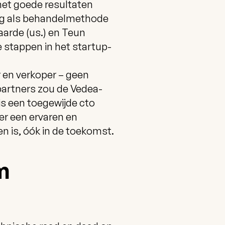
 met goede resultaten
ng als behandelmethode
aarde (us.) en Teun
 stappen in het startup-
r en verkoper – geen
 partners zou de Vedea-
is een toegewijde cto
 er een ervaren en
n is, óók in de toekomst.
m