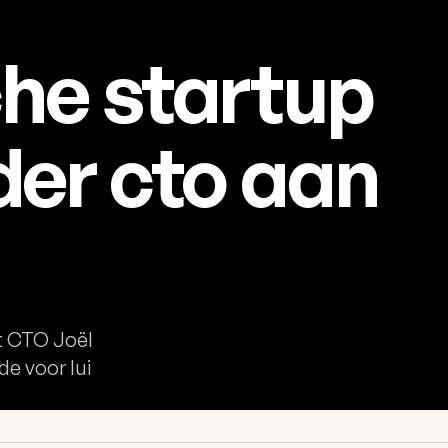
he startup
der cto aan
t CTO Joël
e voor lui