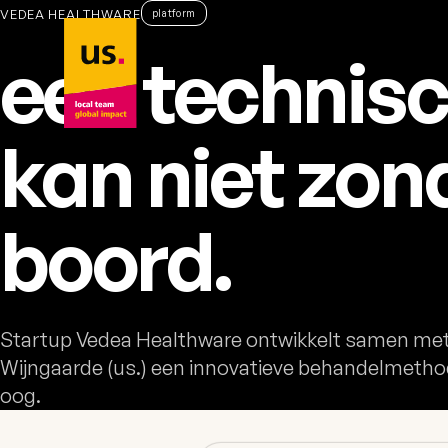
VEDEA HEALTHWARE
us. – naar home
platform
een technisc
kan niet zon
boord.
Startup Vedea Healthware ontwikkelt samen me
Wijngaarde (us.) een innovatieve behandelmethod
oog.