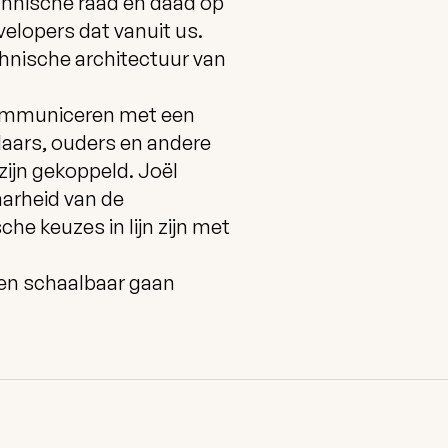
echnische raad en daad op
elopers dat vanuit us.
echnische architectuur van
communiceren met een
laars, ouders en andere
zijn gekoppeld. Joël
aarheid van de
he keuzes in lijn zijn met
r en schaalbaar gaan