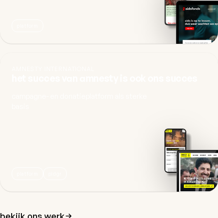
platform
AMNESTY INTERNATIONAL
het succes van amnesty is ook ons succes
campagne- en donatieplatform als sterke
basis
platform
pldgr
bekijk ons werk