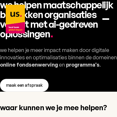
we helpen maatschappelijk
us. – naar home
betrokken organisaties
vooruit met ai-gedreven
oplossingen
.
we helpen je meer impact maken door digitale
innovaties en optimalisaties binnen de domeinen
online fondsenwerving
en
programma's
.
maak een afspraak
waar kunnen we je mee helpen?