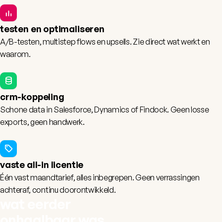
testen en optimaliseren
A/B-testen, multistep flows en upsells. Zie direct wat werkt en
waarom.
crm-koppeling
Schone data in
Salesforce
,
Dynamics
of
Findock
. Geen losse
exports, geen handwerk.
vaste all-in licentie
Één vast maandtarief, alles inbegrepen. Geen verrassingen
achteraf, continu doorontwikkeld.
wat eerder
onhaalbaar was,