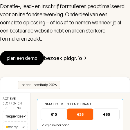
Donatie-, lead- en inschrijfformulieren geoptimaliseerd
voor online fondsenwerving. Onderdeel van een
complete oplossing – of los af te nemen wanneer je al
een bestaande website hebt en alleen sterkere
formulieren zoekt.
bezoek pldgr.io
plan een demo
editor · noodhulp-2026
ACTIEVE
BLOKKEN EN
EENMALIG · KIES EEN BEDRAG
PREFILLING
€10
€25
€50
frequenties
✓
vrije invoer optie
✓
bedrag
✓