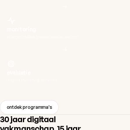
monitoring
vroege crisissignalen continu volgen
evaluatie
impact meetbaar in beeld
ontdek programma's
30 jaar digitaal
vakmanschap. 15 jaar