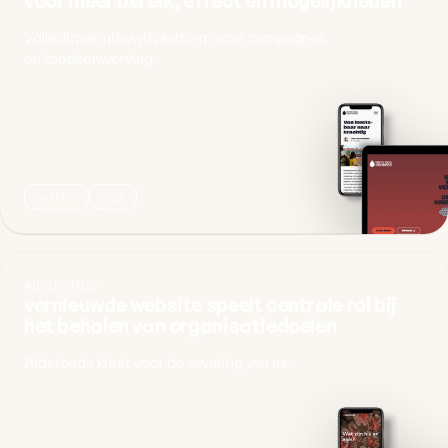
voor meer bereik, effect en mogelijkheden
Volledig vernieuwd platform voor campagnes
en fondsenwerving.
platform
pldgr
AIDSFONDS
vernieuwde website speelt centrale rol bij
het behalen van organisatiedoelen
Aidsfonds kiest voor de ervaring van us.