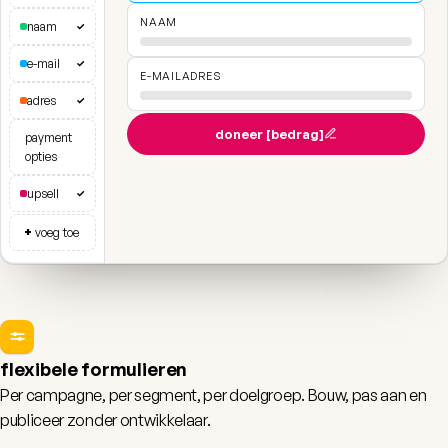
NAAM
naam
✓
e-mail
✓
E-MAILADRES
adres
✓
doneer [bedrag]
payment
opties
upsell
✓
+
voeg toe
flexibele formulieren
Per campagne, per segment, per doelgroep. Bouw, pas aan en
publiceer zonder ontwikkelaar.