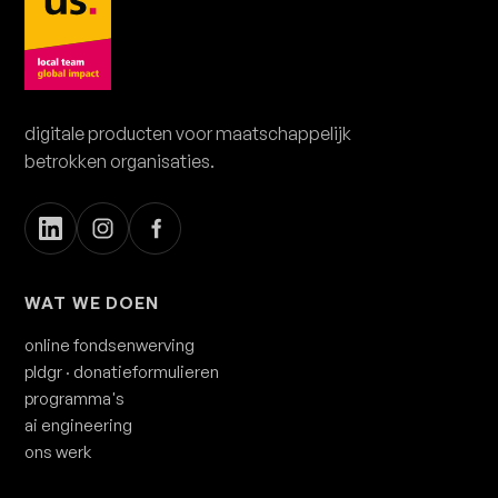
plan een demo van 20 minuten.
Kies een moment dat jou uitkomt. Geen
verplichtingen.
digitale producten voor maatschappelijk
betrokken organisaties.
WAT WE DOEN
online fondsenwerving
pldgr
· donatieformulieren
programma's
ai engineering
ons werk